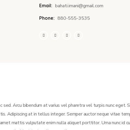
Email:
bahati.imani@gmail.com
Phone:
880-555-3535
c sed. Arcu bibendum at varius vel pharetra vel turpis nunc eget.
atis. Adipiscing at in tellus integer. Semper auctor neque vitae t
et mattis vulputate enim nulla aliquet porttitor. Urna nunc id c