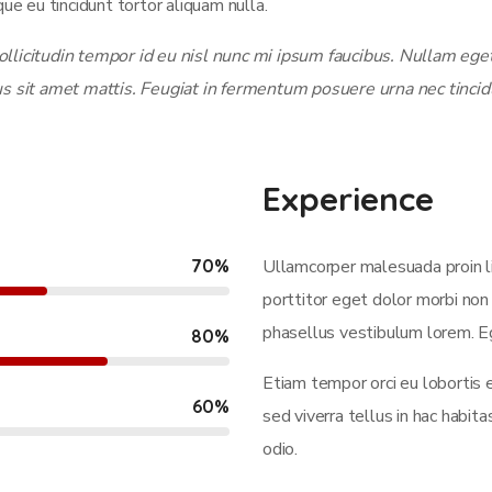
ue eu tincidunt tortor aliquam nulla.
licitudin tempor id eu nisl nunc mi ipsum faucibus. Nullam eget 
us sit amet mattis. Feugiat in fermentum posuere urna nec tincid
Experience
70
%
Ullamcorper malesuada proin l
porttitor eget dolor morbi non 
phasellus vestibulum lorem. Eg
80
%
Etiam tempor orci eu lobortis 
60
%
sed viverra tellus in hac habi
odio.